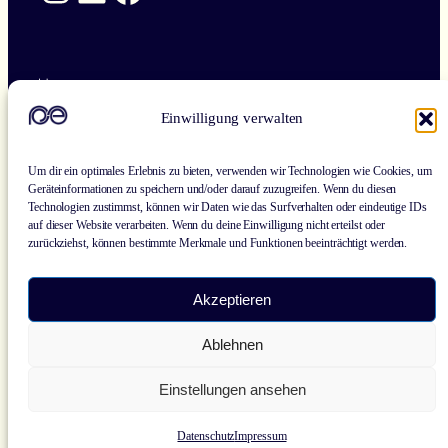
Home
Karriere
Einwilligung verwalten
Über uns
Behandlung für Kinder & Jugendliche
Behandlung für Erwachsene
Um dir ein optimales Erlebnis zu bieten, verwenden wir Technologien wie Cookies, um
Hausbesuche, Pflegeeinrichtungen & Kindergärten
Geräteinformationen zu speichern und/oder darauf zuzugreifen. Wenn du diesen
Neurofeedback
Technologien zustimmst, können wir Daten wie das Surfverhalten oder eindeutige IDs
Tiergestützte Therapie
auf dieser Website verarbeiten. Wenn du deine Einwilligung nicht erteilst oder
zurückziehst, können bestimmte Merkmale und Funktionen beeinträchtigt werden.
Akzeptieren
© 2026 Praxis für Ergotherapie & Neurofeedback. Alle
Ablehnen
Rechte vorbehalten.
Einstellungen ansehen
Webdesign: Agrippina Studios
Impressum
Datenschutz
Datenschutz
Impressum